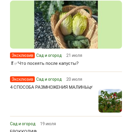
Эксклюзив
Сад и огород
21 июля
🥬✅Что посеять после капусты?
Эксклюзив
Сад и огород
20 июля
4 СПОСОБА РАЗМНОЖЕНИЯ МАЛИНЫ🌿
Сад и огород
19 июля
БРОККОЛИ🥦