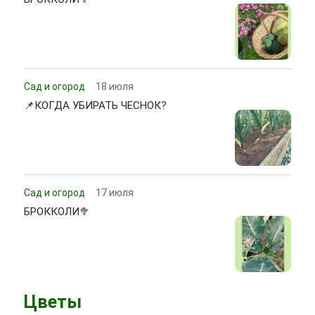
Сад и огород
18 июля
📌КОГДА УБИРАТЬ ЧЕСНОК?
Сад и огород
17 июля
БРОККОЛИ🥦
Цветы