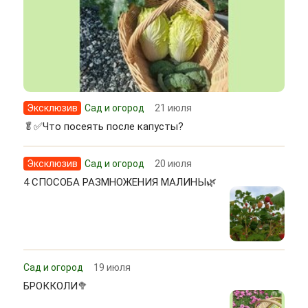
Эксклюзив
Сад и огород
21 июля
🥬✅Что посеять после капусты?
Эксклюзив
Сад и огород
20 июля
4 СПОСОБА РАЗМНОЖЕНИЯ МАЛИНЫ🌿
Сад и огород
19 июля
БРОККОЛИ🥦