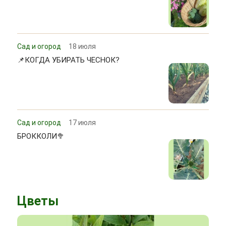
Сад и огород
18 июля
📌КОГДА УБИРАТЬ ЧЕСНОК?
Сад и огород
17 июля
БРОККОЛИ🥦
Цветы