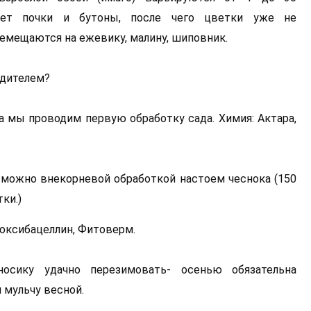
ает почки и бутоны, после чего цветки уже не
емещаются на ежевику, малину, шиповник.
едителем?
а мы проводим первую обработку сада. Химия: Актара,
 можно внекорневой обработкой настоем чеснока (150
ки.)
оксибацеллин, Фитоверм.
осику удачно перезимовать- осенью обязательна
 мульчу весной.