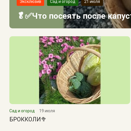
Эксклюзив
Сад и огород
21 июля
🥬✅Что посеять после капу
Сад и огород
19 июля
БРОККОЛИ🥦